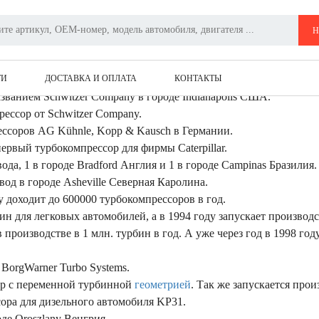
История компании Borgwarner turbo systems
Н
GWARNER TURBO SYSTEMS
когда было учреждено акционерное общество Kopp & Kausch в го
ТИ
ДОСТАВКА И ОПЛАТА
КОНТАКТЫ
азванием Schwitzer Company в городе Indianapolis США.
рессор от Schwitzer Company.
ессоров AG Kühnle, Kopp & Kausch в Германии.
ервый турбокомпрессор для фирмы Caterpillar.
ода, 1 в городе Bradford Англия и 1 в городе Campinas Бразилия.
вод в городе Asheville Северная Каролина.
 доходит до 600000 турбокомпрессоров в год.
ин для легковых автомобилей, а в 1994 году запускает производс
производстве в 1 млн. турбин в год. А уже через год в 1998 го
BorgWarner Turbo Systems.
ор с переменной турбинной
геометрией
. Так же запускается про
ора для дизельного автомобиля KP31.
де Oroszlany Венгрия.