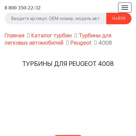
8 800 350-22-32
Toggl
naviga
НАЙТИ
Главная
Каталог турбин
Турбины для
легковых автомобилей
Peugeot
4008
ТУРБИНЫ ДЛЯ PEUGEOT 4008
НЕ ЗНАЕТЕ, КАК ПОДОБРАТЬ
ТУРБОКОМПРЕССОР?
Воспользуйтесь нашей помощью, чтобы найти
турбокомпрессор