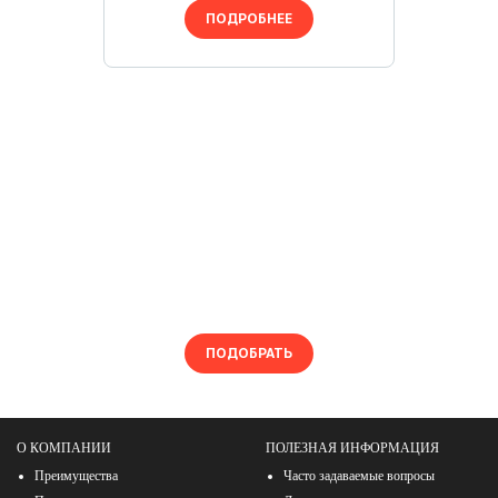
ПОДРОБНЕЕ
НЕ ЗНАЕТЕ, КАК ПОДОБРАТЬ
ТУРБОКОМПРЕССОР?
Воспользуйтесь нашей помощью, чтобы найти
турбокомпрессор
ПОДОБРАТЬ
О КОМПАНИИ
ПОЛЕЗНАЯ ИНФОРМАЦИЯ
Преимущества
Часто задаваемые вопросы