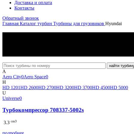
Доставка и оплата
Контакты
Обратный звонок
Главная
Каталог турбин
Турбины для грузовиков
Hyundai
каталог турбин
Для грузовых автомобилей
Hyundai
найти турбин
A
Aero City
0
Aero Space
0
H
HD 120
1
HD 260
0
HD 270
0
HD 320
0
HD 370
0
HD 450
0
HD 500
0
U
Universe
0
Турбокомпрессор 708337-5002s
cm3
3.3
подробнее