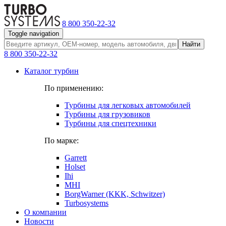
8 800 350-22-32
Toggle navigation
Найти
8 800 350-22-32
Каталог турбин
По применению:
Турбины для легковых автомобилей
Турбины для грузовиков
Турбины для спецтехники
По марке:
Garrett
Holset
Ihi
MHI
BorgWarner (KKK, Schwitzer)
Turbosystems
О компании
Новости