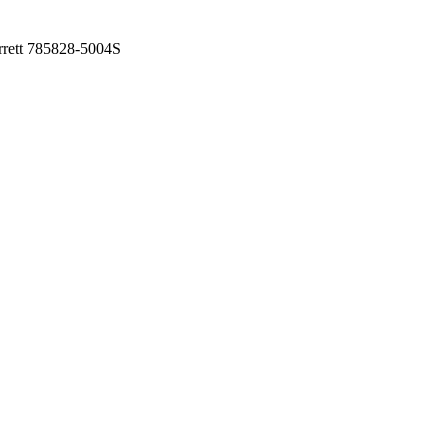
rett 785828-5004S