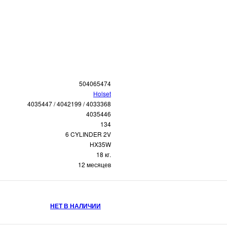
504065474
Holset
4035447 / 4042199 / 4033368
4035446
134
6 CYLINDER 2V
HX35W
18 кг.
12 месяцев
НЕТ В НАЛИЧИИ