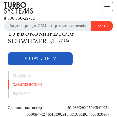
Toggle
Главная
Турбины для грузовиков
Renault
navigat
Турбокомпрессор Schwitzer 315429
8 800 350-22-32
НАЙТИ
ТУРБОКОМПРЕССОР
SCHWITZER 315429
УЗНАТЬ ЦЕНУ
ОПИСАНИЕ
ХАРАКТЕРИСТИКИ
ДОСТАВКА
Оригинальные номера
5010330290 / 5010542005 /
5000694702 / 5010330291 / 5010330292 / 5001836957