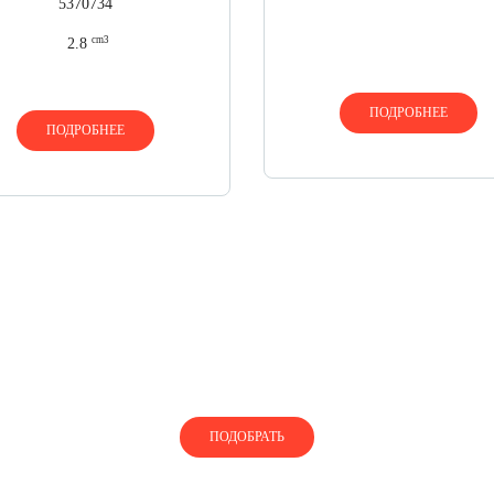
5370734
cm3
2.8
ПОДРОБНЕЕ
ПОДРОБНЕЕ
ЕТЕ, КАК ПОДОБРАТЬ ТУРБОКОМП
пользуйтесь нашей помощью, чтобы найти турбокомпре
ПОДОБРАТЬ