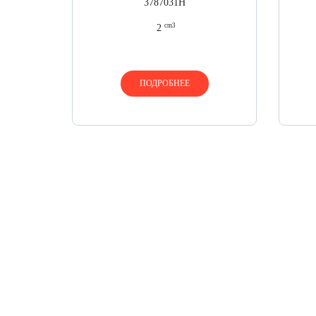
3787031H
cm3
2
ПОДРОБНЕЕ
НЕ ЗНА
Вос