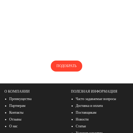
НЕ ЗНАЕТЕ, КАК ПОДОБРАТЬ
ТУРБОКОМПРЕССОР?
Воспользуйтесь нашей помощью, чтобы найти
турбокомпрессор
ПОДОБРАТЬ
О КОМПАНИИ
ПОЛЕЗНАЯ ИНФОРМАЦИЯ
Преимущества
Часто задаваемые вопросы
Партнерам
Доставка и оплата
Контакты
Поставщикам
Отзывы
Новости
О нас
Статьи