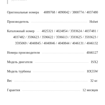
Оригинальные номера
4089768 / 4090042 / 3800774 / 4037480
Производитель
Holset
Каталожный номер
4025321 / 4024854 / 3593624 / 4037481 /
4037482 / 3596623 / 3596622 / 3596613 / 3593625 / 3593623 /
3595069 / 4040845 / 4040846 / 4040844 / 4046131 / 4046132
Номера производителя
4046127
Модель двигателя
ISX2
Модель турбины
HX55W
Вес
32 кг.
Гарантия
12 месяцев