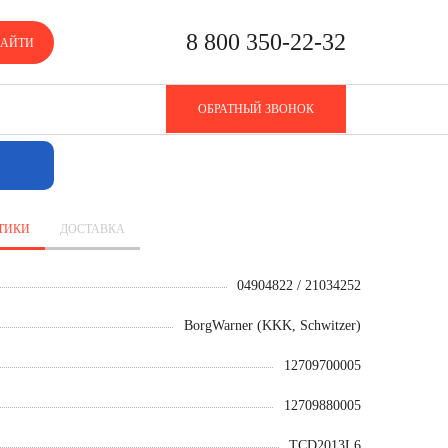
8 800 350-22-32
АЙТИ
СОР 12709880005
ОБРАТНЫЙ ЗВОНОК
ТИКИ
ДОСТАВКА
04904822 / 21034252
BorgWarner (KKK, Schwitzer)
12709700005
12709880005
TCD2013L6