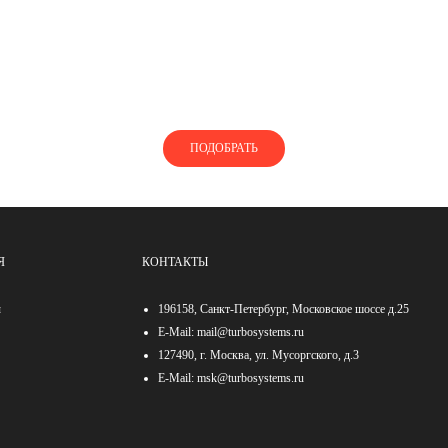
ЕТЕ, КАК ПОДОБРАТЬ ТУРБОКОМП
пользуйтесь нашей помощью, чтобы найти турбокомпре
ПОДОБРАТЬ
Я
КОНТАКТЫ
ы
196158, Санкт-Петербург, Московское шоссе д.25
E-Mail:
mail@turbosystems.ru
127490, г. Москва, ул. Мусоргского, д.3
E-Mail:
msk@turbosystems.ru