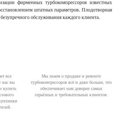
лизации фирменных турбокомпрессоров известных
осстановлением штатных параметров. Плодотворная
и безупречного обслуживания каждого клиента.
ет все
Мы знаем о продаже и ремонте
у нас вы
турбокомпрессоров всё и даже больше, что
и купить
обеспечивает нам доверие самых
узового
серьёзных и требовательных клиентов.
ецтехники
телей.