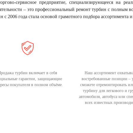
торгово-сервисное предприятие, специализирующееся на реа
еятельности – это профессиональный ремонт турбин с полным в
н с 2006 года стала основой грамотного подбора ассортимента 
родажа турбин включает в себя
Наш ассортимент охватыва
циальные гарантии, защищающие
востребованные позиции – 
ресы покупателя в полном объёме.
сможете отремонтировать ил
турбину для легкового и гр
автомобиля, автобуса или сп
всех известных производи